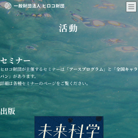
コ
ナ
ン
ビ
テ
ゲ
ン
ー
活動
ツ
シ
へ
ョ
ス
ン
キ
に
ッ
移
セミナー
プ
動
ヒロコ財団が主催するセミナーは
「アースプログラム」
と
「全国キャラ
バン」
があります。
詳細は
各種セミナー
のページをご覧ください。
出版