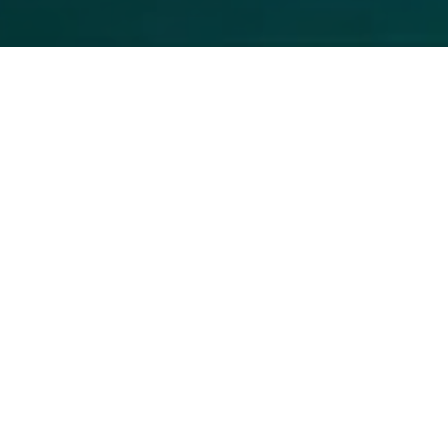
ABOUT US
無限の可能性への挑戦を
会員の皆様と共に。
エクボの持っている技術と共に、
新しい未来を創りませんか？
子ども達に見せたい「未来」を
具現化する為の新技術を
会員の皆様と共に、”具現化”して参りましょう。