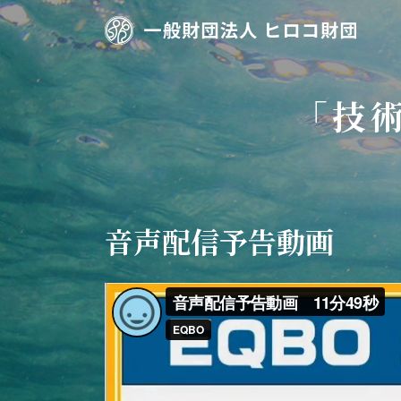
コ
ナ
ン
ビ
テ
ゲ
ン
ー
ツ
シ
「技
へ
ョ
ス
ン
キ
に
ッ
移
プ
動
音声配信予告動画